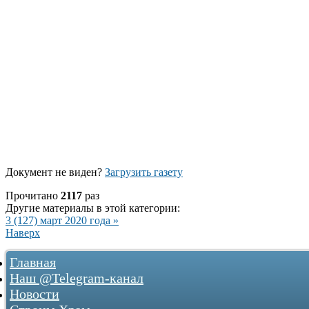
Документ не виден?
Загрузить газету
Прочитано
2117
раз
Другие материалы в этой категории:
3 (127) март 2020 года »
Наверх
Главная
Наш @Telegram-канал
Новости