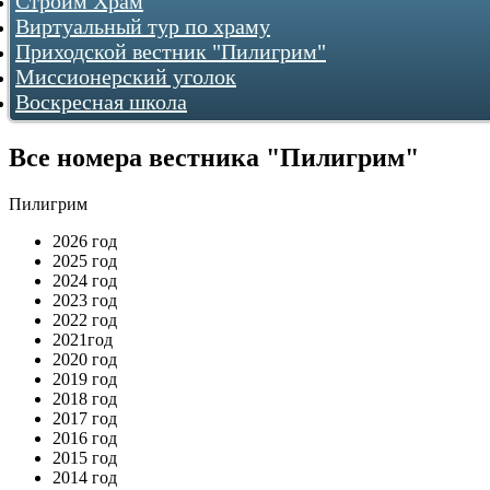
Строим Храм
Виртуальный тур по храму
О храме
Как нас найти
Приходской вестник "Пилигрим"
Фотогалереи
Миссионерский уголок
...как все начиналось
Воскресная школа
2009
2010
2011
Все номера вестника "Пилигрим"
2012
2013
2016
Пилигрим
2017
2026 год
2018
2025 год
2019
2024 год
2020
2023 год
2021
2022 год
2022
2021год
2023
2020 год
2024
2019 год
2018 год
2017 год
2016 год
2015 год
2014 год