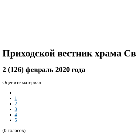
Приходской вестник храма С
2 (126) февраль 2020 года
Оцените материал
1
2
3
4
5
(0 голосов)