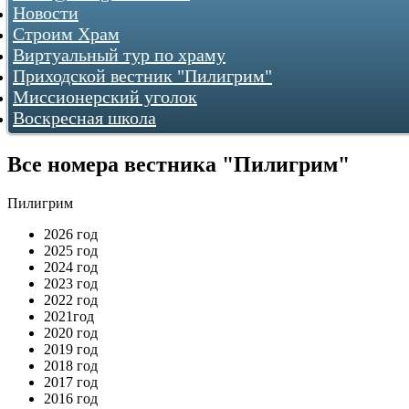
Новости
Строим Храм
Виртуальный тур по храму
О храме
Как нас найти
Приходской вестник "Пилигрим"
Фотогалереи
Миссионерский уголок
...как все начиналось
Воскресная школа
2009
2010
2011
Все номера вестника "Пилигрим"
2012
2013
2016
Пилигрим
2017
2026 год
2018
2025 год
2019
2024 год
2020
2023 год
2021
2022 год
2022
2021год
2023
2020 год
2024
2019 год
2018 год
2017 год
2016 год