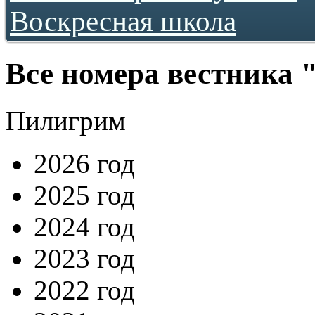
Воскресная школа
2013
2016
2017
2018
2019
Все номера вестника
2020
2021
2022
Пилигрим
2023
2024
2026 год
2025 год
2024 год
2023 год
2022 год