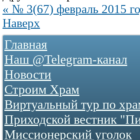
« № 3(67) февраль 2015 г
Наверх
Главная
Наш @Telegram-канал
Новости
Строим Храм
О храме
Виртуальный тур по хр
Как нас найти
Фотогалереи
Приходской вестник "П
...как все начиналось
2009
2010
Миссионерский уголок
2011
2012