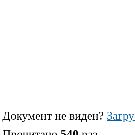
Документ не виден?
Загру
Прочитано
540
раз