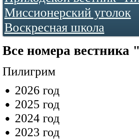
2009
2010
Миссионерский уголок
2011
2012
Воскресная школа
2013
2016
2017
2018
2019
Все номера вестника
2020
2021
2022
Пилигрим
2023
2024
2026 год
2025 год
2024 год
2023 год