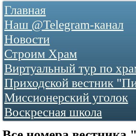
Главная
Наш @Telegram-канал
Новости
Строим Храм
О храме
Виртуальный тур по хр
Как нас найти
Фотогалереи
Приходской вестник "П
...как все начиналось
2009
2010
Миссионерский уголок
2011
2012
Воскресная школа
2013
2016
2017
2018
2019
Все номера вестника
2020