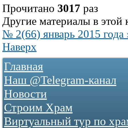
Прочитано
3017
раз
Другие материалы в этой 
№ 2(66) январь 2015 года 
Наверх
Главная
Наш @Telegram-канал
Новости
Строим Храм
О храме
Виртуальный тур по хр
Как нас найти
Фотогалереи