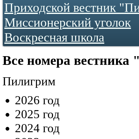
Приходской вестник "П
...как все начиналось
2009
2010
Миссионерский уголок
2011
2012
Воскресная школа
2013
2016
2017
2018
2019
Все номера вестника
2020
2021
2022
Пилигрим
2023
2024
2026 год
2025 год
2024 год