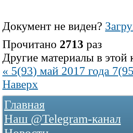
Документ не виден?
Загру
Прочитано
2713
раз
Другие материалы в этой 
« 5(93) май 2017 года
7(95
Наверх
Главная
Наш @Telegram-канал
Новости