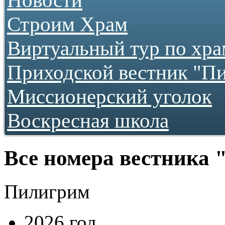
Строим Храм
О храме
Виртуальный тур по хр
Как нас найти
Фотогалереи
Приходской вестник "П
...как все начиналось
2009
2010
Миссионерский уголок
2011
2012
Воскресная школа
2013
2016
2017
2018
2019
Все номера вестника
2020
2021
2022
Пилигрим
2023
2024
2026 год