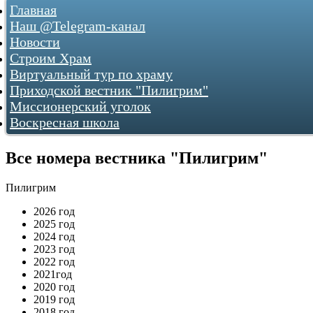
Главная
Наш @Telegram-канал
Новости
Строим Храм
Виртуальный тур по храму
О храме
Как нас найти
Приходской вестник "Пилигрим"
Фотогалереи
Миссионерский уголок
...как все начиналось
Воскресная школа
2009
2010
2011
Все номера вестника "Пилигрим"
2012
2013
2016
Пилигрим
2017
2026 год
2018
2025 год
2019
2024 год
2020
2023 год
2021
2022 год
2022
2021год
2023
2020 год
2024
2019 год
2018 год