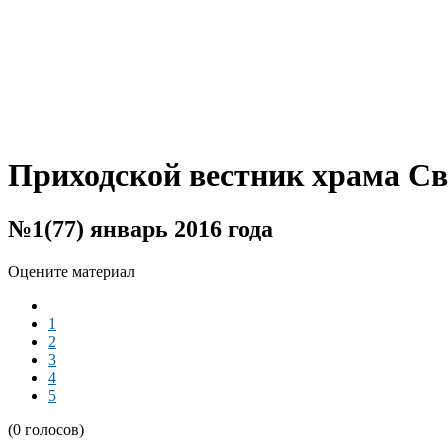
Приходской вестник храма С
№1(77) январь 2016 года
Оцените материал
1
2
3
4
5
(0 голосов)