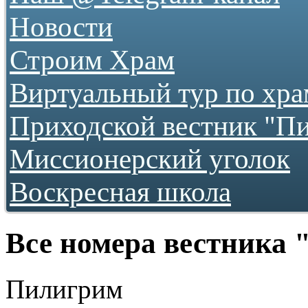
Новости
Строим Храм
О храме
Виртуальный тур по хр
Как нас найти
Фотогалереи
Приходской вестник "П
...как все начиналось
2009
2010
Миссионерский уголок
2011
2012
Воскресная школа
2013
2016
2017
2018
2019
Все номера вестника
2020
2021
2022
Пилигрим
2023
2024